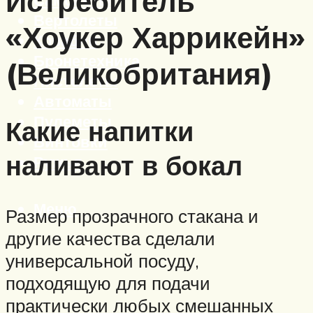
Истребитель
Вертолеты
«Хоукер Харрикейн»
Корабли
Бронетехника
(Великобритания)
Пистолеты
Автоматы
Пулеметы
Какие напитки
Винтовки
наливают в бокал
Ружья
Меню
Размер прозрачного стакана и
другие качества сделали
универсальной посуду,
подходящую для подачи
практически любых смешанных