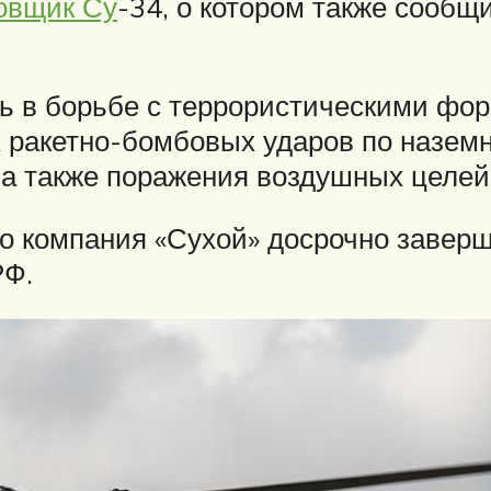
овщик Су
-34, о котором также сообщ
ь в борьбе с террористическими фо
х ракетно-бомбовых ударов по назем
, а также поражения воздушных целей
то компания «Сухой» досрочно завер
РФ.