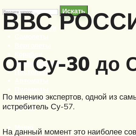
ВВС РОСС
Искать
Автомобили
Самолеты
Вертолеты
Корабли
От Су-30 до 
Бронетехника
Пистолеты
Автоматы
Пулеметы
По мнению экспертов, одной из са
Винтовки
истребитель Су-57.
Ружья
Меню
На данный момент это наиболее сов