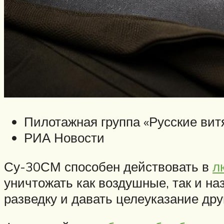
Пилотажная группа «Русские ви
РИА Новости
Су-30СМ способен действовать в
л
уничтожать как воздушные, так и н
разведку и давать целеуказание др