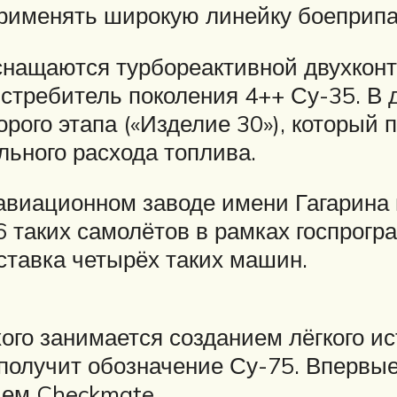
применять широкую линейку боеприпа
нащаются турбореактивной двухконт
 истребитель поколения 4++ Су-35. 
рого этапа («Изделие 30»), который
льного расхода топлива.
авиационном заводе имени Гагарина
 таких самолётов в рамках госпрогр
оставка четырёх таких машин.
ого занимается созданием лёгкого ис
н получит обозначение Су-75. Вперв
ием Checkmate.