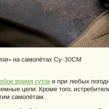
тязи» на самолётах Су-30СМ
юбое время суток
и при любых погод
аземные цели. Кроме того, истребите
угим самолётам.