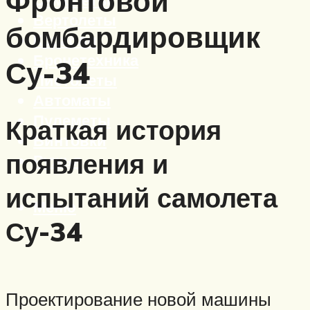
Фронтовой
Вертолеты
бомбардировщик
Корабли
Бронетехника
Су-34
Пистолеты
Автоматы
Пулеметы
Краткая история
Винтовки
появления и
Ружья
испытаний самолета
Меню
Су-34
Проектирование новой машины