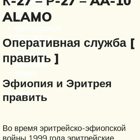
К-27 – Р-27 – AA-10
Вертолеты
ALAMO
Корабли
Бронетехника
Пистолеты
Оперативная служба [
Автоматы
Пулеметы
править ]
Винтовки
Ружья
Эфиопия и Эритрея
Меню
править
Во время эритрейско-эфиопской
войны 1999 года эритрейские