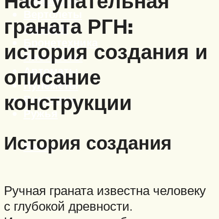
Наступательная
Вертолеты
граната РГН:
Корабли
Бронетехника
история создания и
Пистолеты
Автоматы
описание
Пулеметы
конструкции
Винтовки
Ружья
История создания
Меню
Ручная граната известна человеку
с глубокой древности.