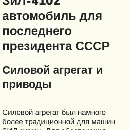
ЗиЛ-4102
Вертолеты
автомобиль для
Корабли
Бронетехника
последнего
Пистолеты
Автоматы
президента СССР
Пулеметы
Винтовки
Силовой агрегат и
Ружья
приводы
Меню
Силовой агрегат был намного
более традиционной для машин