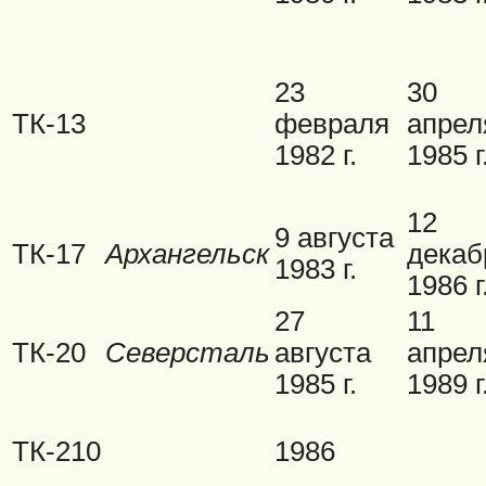
23
30
ТК-13
февраля
апрел
1982 г.
1985 г
12
9 августа
ТК-17
Архангельск
декаб
1983 г.
1986 г
27
11
ТК-20
Северсталь
августа
апрел
1985 г.
1989 г
ТК-210
1986