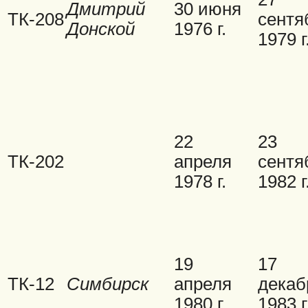
Дмитрий
30 июня
ТК-208
сентя
Донской
1976 г.
1979 г
22
23
ТК-202
апреля
сентя
1978 г.
1982 г
19
17
ТК-12
Симбирск
апреля
декаб
1980 г.
1983 г