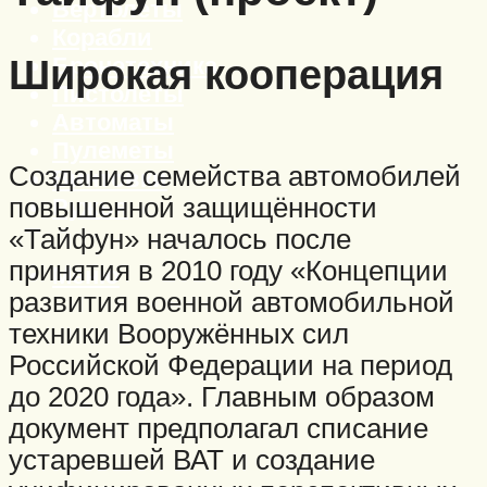
Вертолеты
Корабли
Широкая кооперация
Бронетехника
Пистолеты
Автоматы
Пулеметы
Создание семейства автомобилей
Винтовки
повышенной защищённости
Ружья
«Тайфун» началось после
принятия в 2010 году «Концепции
Меню
развития военной автомобильной
техники Вооружённых сил
Российской Федерации на период
до 2020 года». Главным образом
документ предполагал списание
устаревшей ВАТ и создание