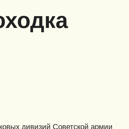
оходка
нковых дивизий Советской армии