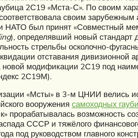
аубица 2С19 «Мста-С». По своим хар
соответствовала своим зарубежным а
ми НАТО был принят «Совместный мем
ing
), определявший новый стандарт 
ьность стрельбы осколочно-фугасным
иквидации отставания дивизионной а
ка новой модификации 2С19 под наи
ндекс 2С19М).
изации «Мсты» в 3-м ЦНИИ велись и
йского вооружения
самоходных гауби
к» прорабатывалась возможность со
 распада СССР и тяжёлого финансово
года под руководством главного конст