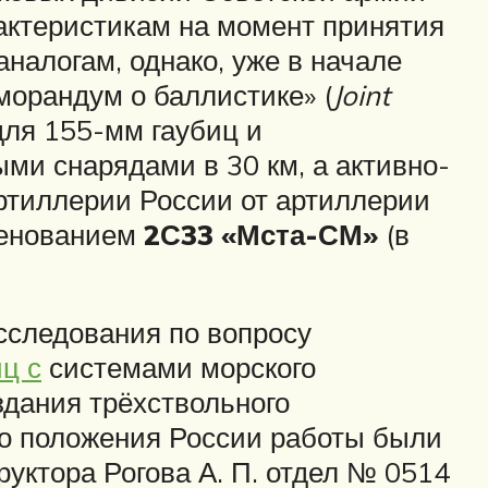
актеристикам на момент принятия
налогам, однако, уже в начале
орандум о баллистике» (
Joint
для 155-мм гаубиц и
и снарядами в 30 км, а активно-
ртиллерии России от артиллерии
менованием
2С33 «Мста-СМ»
(в
сследования по вопросу
ц с
системами морского
здания трёхствольного
го положения России работы были
руктора Рогова А. П. отдел № 0514