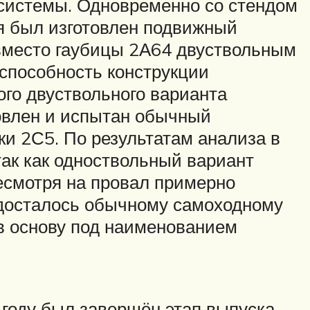
системы. Одновременно со стендом
я был изготовлен подвижный
вместо гаубицы 2А64 двуствольным
способность конструкции
го двуствольного варианта
товлен и испытан обычный
и 2С5. По результатам анализа в
ак как одноствольный вариант
смотря на провал примерно
, досталось обычному самоходному
 в основу под наименованием
году был завершён этап выпуска