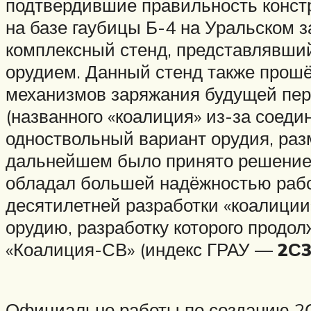
подтвердившие правильность конст
на базе гаубицы Б-4 на Уральском 
комплексный стенд, представлявши
орудием. Данный стенд также прош
механизмов заряжания будущей пер
(названного «коалиция» из-за соеди
одноствольный вариант орудия, раз
дальнейшем было принято решение о
обладал большей надёжностью рабо
десятилетней разработки «коалиции
орудию, разработку которого продо
«Коалиция-СВ» (индекс ГРАУ —
2С
Официально работы по созданию 2С3