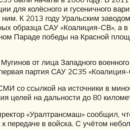
ии для колёсного и гусеничного вари
ним. К 2013 году Уральским заводо
ых образца САУ «Коалиция-СВ», а в 
ном Параде победы на Красной площ
 Мугинов от лица Западного военного
 первая партия САУ 2С35 «Коалиция
СМИ со ссылкой на источники в мин
я целей на дальности до 80 киломе
иректор «Уралтрансмаш» сообщил, чт
а к передаче в войска. С учётом неб