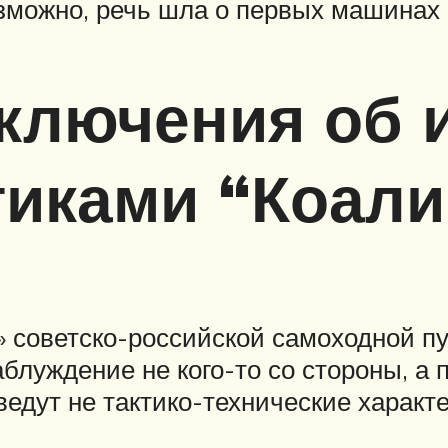
зможно, речь шла о первых машинах 
аключения об 
тиками “Коал
» советско-российской самоходной п
луждение не кого-то со стороны, а п
едут не тактико-технические характ