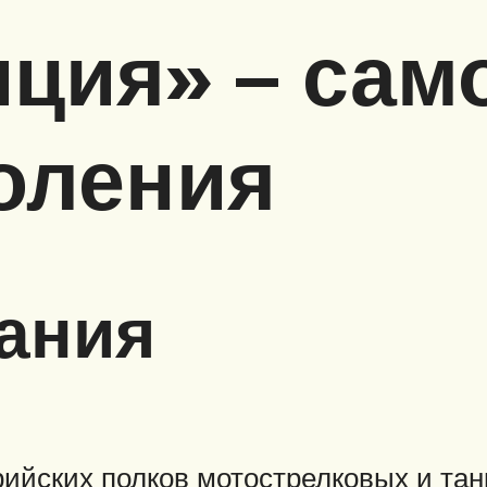
ция» – сам
оления
ания
рийских полков мотострелковых и та