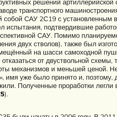
руктивных решений артиллерийской 
заводе транспортного машиностроени
й собой САУ 2С19 с установленным 
ёл испытания, подтвердившие работо
спективной САУ. Помимо планируемо
нения двух стволов), также был изго
мещённый на шасси самоходной пушк
тказаться от двуствольной схемы, т
ты механизмов и меньшей ценой. Не
», имя уже было принято и, поэтому
лжили. Полученные проработки легли
35
).
5 были начаты в 2006 году. В 2011 