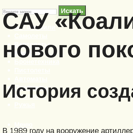
САУ «Коали
Искать
Автомобили
Самолеты
нового пок
Вертолеты
Корабли
Бронетехника
Пистолеты
Автоматы
История созд
Пулеметы
Винтовки
Ружья
Меню
В 1989 году на вооружение артилле