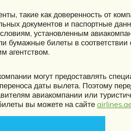
нты, такие как доверенность от ком
ельных документов и паспортные дан
словиям, установленным авиакомпан
ли бумажные билеты в соответствии 
м агентством.
иакомпании могут предоставлять спе
 переноса даты вылета. Поэтому пер
авителям авиакомпании или туристиче
билеты вы можете на сайте
airlines.a