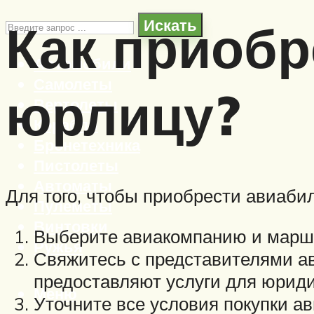
Как приобр
Искать
Автомобили
Самолеты
юрлицу?
Вертолеты
Корабли
Бронетехника
Пистолеты
Автоматы
Для того, чтобы приобрести авиаби
Пулеметы
Винтовки
Выберите авиакомпанию и маршр
Ружья
Свяжитесь с представителями ав
предоставляют услуги для юриди
Меню
Уточните все условия покупки а