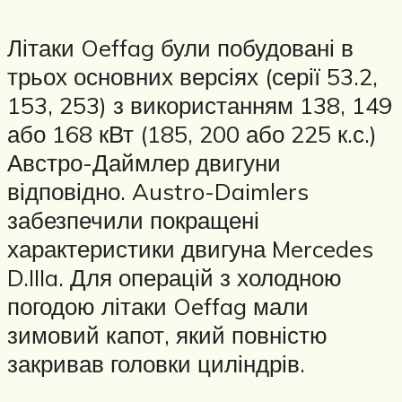
Літаки Oeffag були побудовані в
трьох основних версіях (серії 53.2,
153, 253) з використанням 138, 149
або 168 кВт (185, 200 або 225 к.с.)
Австро-Даймлер двигуни
відповідно. Austro-Daimlers
забезпечили покращені
характеристики двигуна Mercedes
D.IIIa. Для операцій з холодною
погодою літаки Oeffag мали
зимовий капот, який повністю
закривав головки циліндрів.