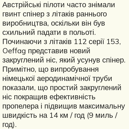
Австрійські пілоти часто знімали
гвинт спінер з літаків раннього
виробництва, оскільки він був
схильний падати в польоті.
Починаючи з літаків 112 серії 153,
Oeffag представив новий
закруглений ніс, який усунув спінер.
Примітно, що випробування
німецької аеродинамічної труби
показали, що простий закруглений
ніс покращив ефективність
пропелера і підвищив максимальну
швидкість на 14 км / год (9 миль /
год).