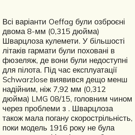
Всі варіанти Oeffag були озброєні
двома 8-мм (0,315 дюйма)
Шварцлоза кулемети. У більшості
літаків гармати були поховані в
фюзеляж, де вони були недоступні
для пілота. Під час експлуатації
Schwarzlose виявився дещо менш
надійним, ніж 7,92 мм (0,312
дюйма) LMG 08/15, головним чином
через проблеми з . Шварцлоза
також мала погану скорострільність,
поки модель 1916 року не була