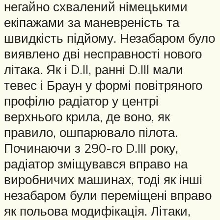
негайно схвалений німецькими
екіпажами за маневреність та
швидкість підйому. Незабаром було
виявлено дві несправності нового
літака. Як і D.II, ранні D.III мали
тевес і Браун у формі повітряного
профілю радіатор у центрі
верхнього крила, де воно, як
правило, ошпарювало пілота.
Починаючи з 290-го D.III року,
радіатор зміщувався вправо на
виробничих машинах, тоді як інші
незабаром були переміщені вправо
як польова модифікація. Літаки,