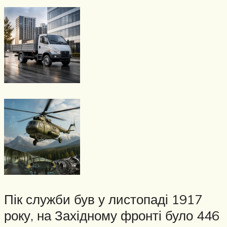
Пік служби був у листопаді 1917
року, на Західному фронті було 446