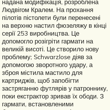
надана модифікація, розроблена
Людвігом Кралем. На прохання
пілотів пістолети були перенесені
на верхню настил фюзеляжу в кінці
серії 253 виробництва. Це
допомогло розігріти гармати на
великій висоті. Це створило нову
проблему; Schwarzlose діяв за
допомогою зворотного удару, а
зброя містила мастило для
картриджів, щоб запобігти
застряганню футлярів у патроннику,
поки екстрактор зривав їх ободи. З
гармати, встановленими