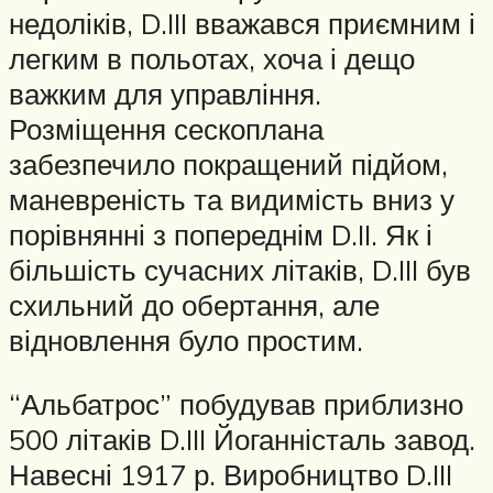
недоліків, D.III вважався приємним і
легким в польотах, хоча і дещо
важким для управління.
Розміщення сескоплана
забезпечило покращений підйом,
маневреність та видимість вниз у
порівнянні з попереднім D.II. Як і
більшість сучасних літаків, D.III був
схильний до обертання, але
відновлення було простим.
“Альбатрос” побудував приблизно
500 літаків D.III Йоганністаль завод.
Навесні 1917 р. Виробництво D.III