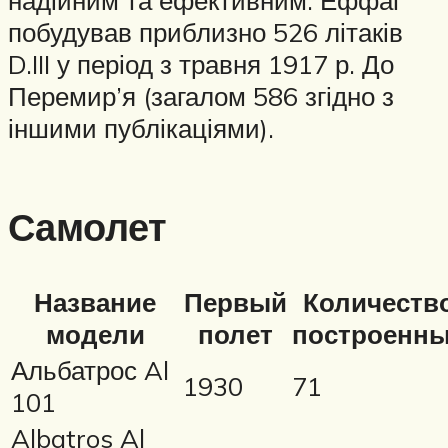
надійним та ефективним. Еффаг
побудував приблизно 526 літаків
D.III у період з травня 1917 р. До
Перемир’я (загалом 586 згідно з
іншими публікаціями).
Самолет
Название
Первый
Количеств
модели
полет
построенн
Альбатрос Al
1930
71
101
Albatros Al