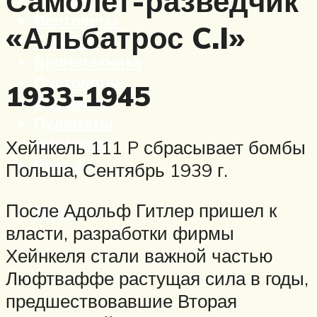
Самолет-разведчик
Вертолеты
«Альбатрос C.I»
Корабли
Бронетехника
Пистолеты
1933-1945
Автоматы
Пулеметы
Винтовки
Хейнкель 111 P сбрасывает бомбы
Ружья
Польша, Сентябрь 1939 г.
После Адольф Гитлер пришел к
Меню
власти, разработки фирмы
Хейнкеля стали важной частью
Люфтваффе растущая сила в годы,
предшествовавшие Вторая