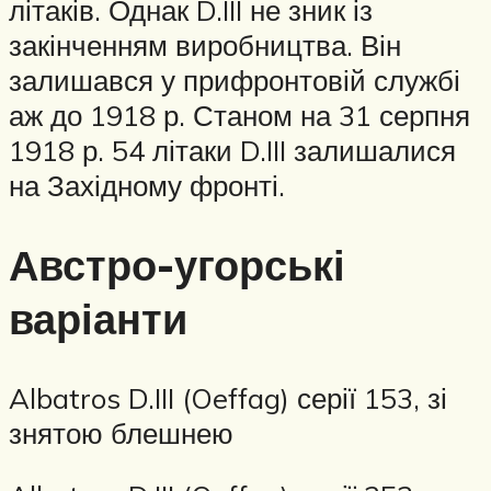
літаків. Однак D.III не зник із
закінченням виробництва. Він
залишався у прифронтовій службі
аж до 1918 р. Станом на 31 серпня
1918 р. 54 літаки D.III залишалися
на Західному фронті.
Австро-угорські
варіанти
Albatros D.III (Oeffag) серії 153, зі
знятою блешнею