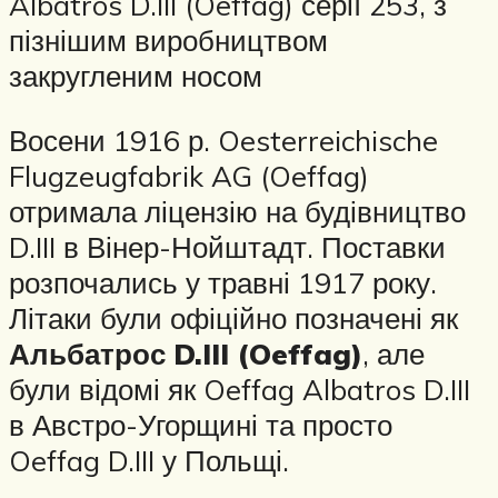
Albatros D.III (Oeffag) серії 253, з
пізнішим виробництвом
закругленим носом
Восени 1916 р. Oesterreichische
Flugzeugfabrik AG (Oeffag)
отримала ліцензію на будівництво
D.III в Вінер-Нойштадт. Поставки
розпочались у травні 1917 року.
Літаки були офіційно позначені як
Альбатрос D.III (Oeffag)
, але
були відомі як Oeffag Albatros D.III
в Австро-Угорщині та просто
Oeffag D.III у Польщі.