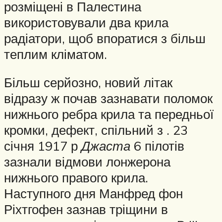
розміщені в Палестина
використовували два крила
радіатори, щоб впоратися з більш
теплим кліматом.
Більш серйозно, новий літак
відразу ж почав зазнавати поломок
нижнього ребра крила та передньої
кромки, дефект, спільний з . 23
січня 1917 р
Джаста
6 пілотів
зазнали відмови лонжерона
нижнього правого крила.
Наступного дня Манфред фон
Ріхтгофен зазнав тріщини в