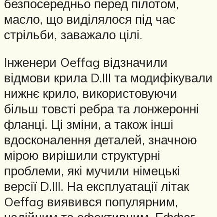
безпосередньо перед пілотом,
масло, що виділялося під час
стрільби, заважало цілі.
Інженери Oeffag відзначили
відмови крила D.III та модифікували
нижнє крило, використовуючи
більш товсті ребра та лонжеронні
фланці. Ці зміни, а також інші
вдосконалення деталей, значною
мірою вирішили структурні
проблеми, які мучили німецькі
версії D.III. На експлуатації літак
Oeffag виявився популярним,