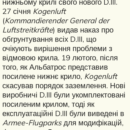
нижньому крилі свого нового D.III.
27 січня
Kogenluft
(
Kommandierender General der
Luftstreitkräfte
) видав наказ про
обгрунтування всіх D.III, що
очікують вирішення проблеми з
відмовою крила. 19 лютого, після
того, як Альбатрос представив
посилене нижнє крило,
Kogenluft
скасував порядок заземлення. Нові
виробничі D.III були укомплектовані
посиленим крилом, тоді як
експлуатаційні D.III були виведені в
Armee-Flugparks
для модифікацій,