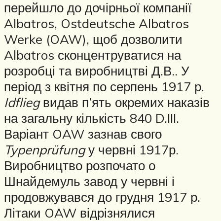
перейшло до дочірньої компанії
Albatros, Ostdeutsche Albatros
Werke (OAW), щоб дозволити
Albatros сконцентруватися на
розробці та виробництві Д.В.. У
період з квітня по серпень 1917 р.
Idflieg
видав п’ять окремих наказів
на загальну кількість 840 D.III.
Варіант OAW зазнав свого
Typenprüfung
у червні 1917р.
Виробництво розпочато о
Шнайдемуль завод у червні і
продовжувався до грудня 1917 р.
Літаки OAW відрізнялися