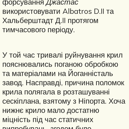
форсування
Джастас
використовувати Albatros D.II та
Хальберштадт Д.II протягом
тимчасового періоду.
У той час тривалі руйнування крил
пояснювались поганою обробкою
та матеріалами на Йоганністаль
завод. Насправді, причина поломок
крила полягала в розташуванні
сескіплана, взятому з Ніпорта. Хоча
нижнє крило мало достатню
міцність під час статичних
випробувань, згодом було