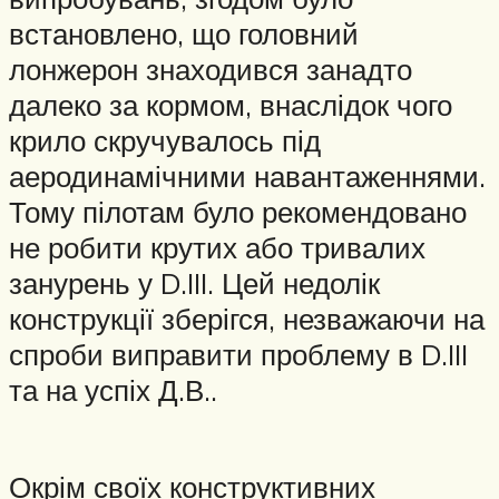
встановлено, що головний
лонжерон знаходився занадто
далеко за кормом, внаслідок чого
крило скручувалось під
аеродинамічними навантаженнями.
Тому пілотам було рекомендовано
не робити крутих або тривалих
занурень у D.III. Цей недолік
конструкції зберігся, незважаючи на
спроби виправити проблему в D.III
та на успіх Д.В..
Окрім своїх конструктивних