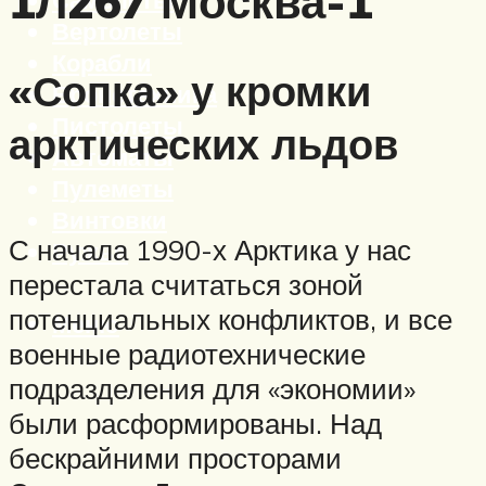
1Л267 Москва-1
Вертолеты
Корабли
«Сопка» у кромки
Бронетехника
Пистолеты
арктических льдов
Автоматы
Пулеметы
Винтовки
С начала 1990-х Арктика у нас
Ружья
перестала считаться зоной
потенциальных конфликтов, и все
Меню
военные радиотехнические
подразделения для «экономии»
были расформированы. Над
бескрайними просторами