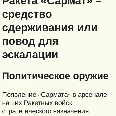
Ракета «Сармат» –
Вертолеты
средство
Корабли
Бронетехника
сдерживания или
Пистолеты
Автоматы
повод для
Пулеметы
эскалации
Винтовки
Ружья
Политическое оружие
Меню
Появление «Сармата» в арсенале
наших Ракетных войск
стратегического назначения