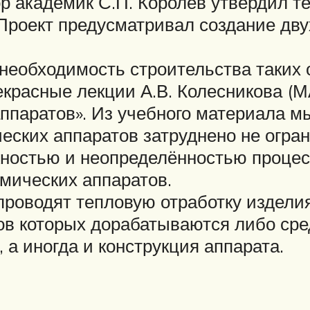
р академик С.П. Королёв утвердил т
Проект предусматривал создание дв
необходимость строительства таких 
екрасные лекции А.В. Колесникова (М
аппаратов». Из учебного материала м
еских аппаратов затруднено не огра
ностью и неопределённостью процесс
мических аппаратов.
проводят тепловую отработку издели
тов которых дорабатываются либо сре
, а иногда и конструкция аппарата.