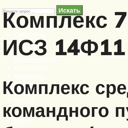
Комплекс 7
Искать
Автомобили
Самолеты
ИСЗ 14Ф11
Вертолеты
Корабли
Бронетехника
Пистолеты
Автоматы
Комплекс сре
Пулеметы
Винтовки
Ружья
командного п
Меню