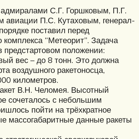
с адмиралами С.Г. Горшковым, П.Г.
 авиации П.С. Кутаховым, генерал-
порядке поставил перед
 комплекса “Метеорит”. Задача
в предстартовом положении:
ый вес – до 8 тонн. Это должна
рта воздушного ракетоносца,
00 километров.
акет В.Н. Челомея. Высотный
ое сочеталось с небольшим
ришлось пойти на трёхкратное
ные массогабаритные данные ракеты