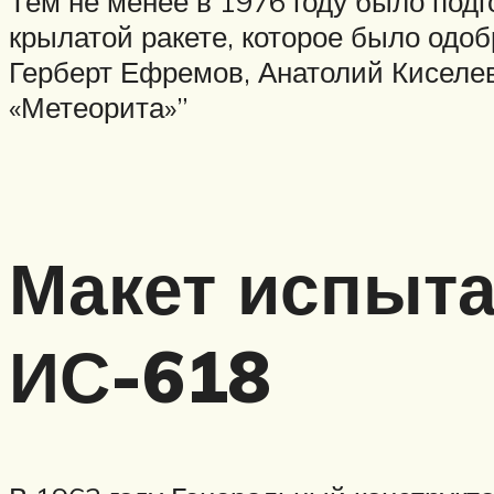
Тем не менее в 1976 году было под
крылатой ракете, которое было одо
Герберт Ефремов, Анатолий Киселев
«Метеорита»”
Макет испыта
ИС-618