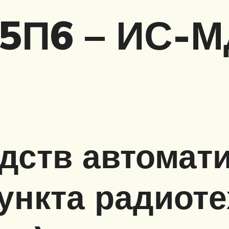
5П6 – ИС-М
дств автомат
ункта радиот