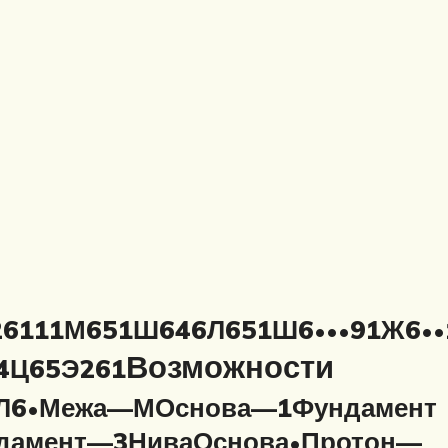
261
11М6
51Ш6
46Л6
51Ш6
91Ж6
•
•
•
•
•
Возможности
4Ц6
5Э261
Л6
Межа—М
Основа—1
Фундамент
•
дамент—3
Нива
Основа
Протон—
•