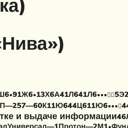
ка)
«Нива»)
Ш6
91Ж6
13Х6А
41Л6
41Л6
5Э
•
•
•
•
•


П—257—60К
11Ю6
44Ц6
11Ю6
4
•
•
•

отке и выдаче информации
46
ал
Универсал—1
Протон—2М1
Фун
•