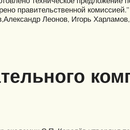
готовлено техническое предложение п
брено правительственной комиссией.”
,Александр Леонов, Игорь Харламов,
тельного ком