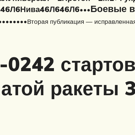
Боевые в
46Л6
Нива
46Л6
46Л6
•
•
•
•
•
•
•
•
•
•
•
•
Вторая публикация — исправленная
-0242 старто
атой ракеты 