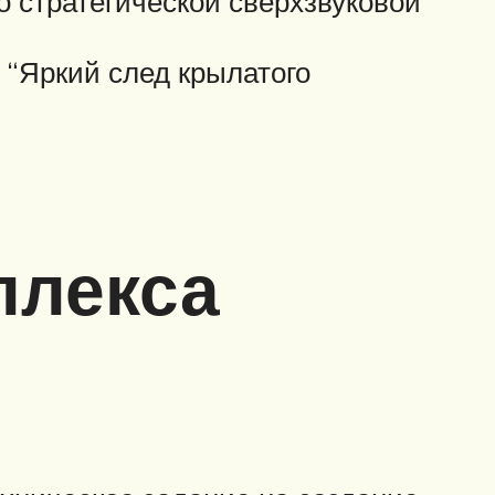
о стратегической сверхзвуковой
 “Яркий след крылатого
плекса