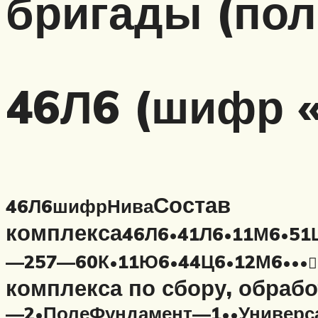
бригады (пол
46Л6 (шифр 
Состав
46Л6
шифр
Нива
комплекса
46Л6
41Л6
11М6
51
•
•
•
—257—60К
11Ю6
44Ц6
12М6
•
•
•
•
•
•

комплекса по сбору, обраб
—2
Поле
Фундамент—1
Универс
•
•
•