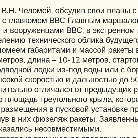
а В.Н. Челомей, обсудив свои планы 
е с главкомом ВВС Главным маршалом
 и вооруженцами ВВС, в экстренном 
лению технического облика будущего
омеем габаритами и массой ракеты 
тров, длина – 10-12 метров, стартов
дводной лодки из-под воды или с бо
сокой скоростью и дальностью до 50
чительно отличался от предыдущих р
 площадь треугольного крыла, котор
 размещения в пусковой установке п
нув в них фюзеляж ракеты. Заявлен
 казались несовместимыми.