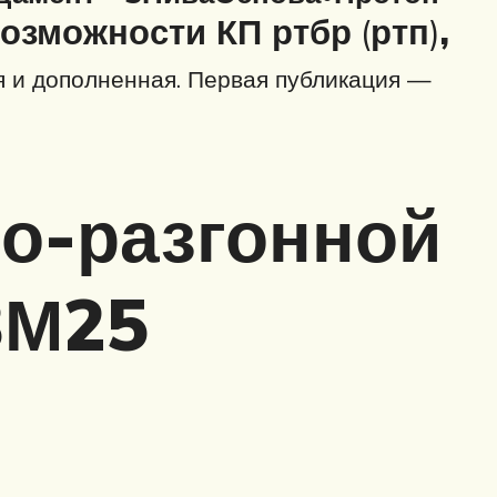
озможности КП ртбр
(
ртп
)
,
 и дополненная. Первая публикация —
во-разгонной
3М25