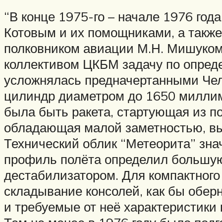
“В конце 1975-го – начале 1976 год
Котовым и их помощниками, а такж
полковником авиации М.Н. Мишуком
коллективом ЦКБМ задачу по опреде
усложнялась предначертанными Чел
цилиндр диаметром до 1650 миллиме
была быть ракета, стартующая из по
обладающая малой заметностью, вы
Технический облик “Метеорита” зна
профиль полёта определил большую
дестабилизатором. Для компактного
складывание консолей, как бы обер
и требуемые от неё характеристики