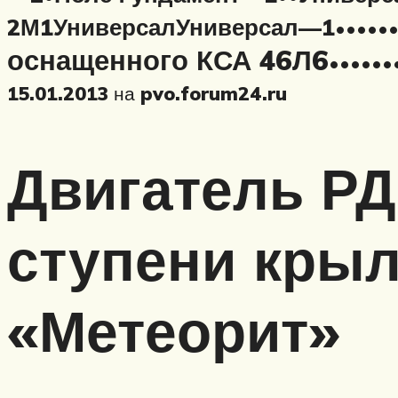
2М1
Универсал
Универсал—1
•
•
•
•
•
оснащенного КСА 46Л6
•
•
•
•
•
•
15.01.2013
на
pvo.forum24.ru
Двигатель РД
ступени крыл
«Метеорит»