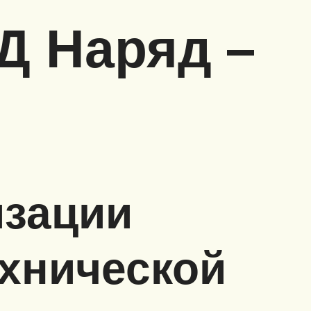
Д Наряд –
изации
ехнической