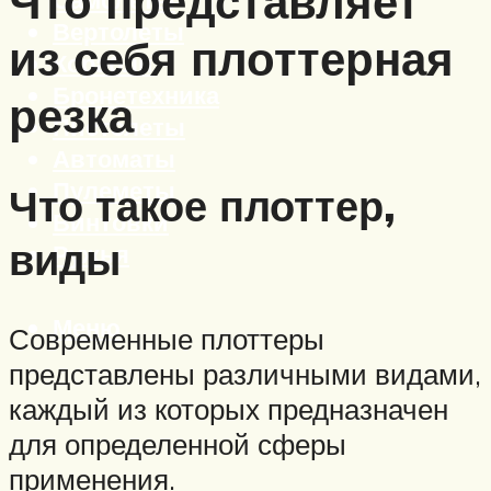
Что представляет
Вертолеты
из себя плоттерная
Корабли
Бронетехника
резка
Пистолеты
Автоматы
Пулеметы
Что такое плоттер,
Винтовки
виды
Ружья
Меню
Современные плоттеры
представлены различными видами,
каждый из которых предназначен
для определенной сферы
применения.