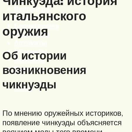
Чинкуэда: история
Вертолеты
итальянского
Корабли
Бронетехника
оружия
Пистолеты
Автоматы
Пулеметы
Об истории
Винтовки
возникновения
Ружья
чикнуэды
Меню
По мнению оружейных историков,
появление чинкуэды объясняется
веянием моды того времени,