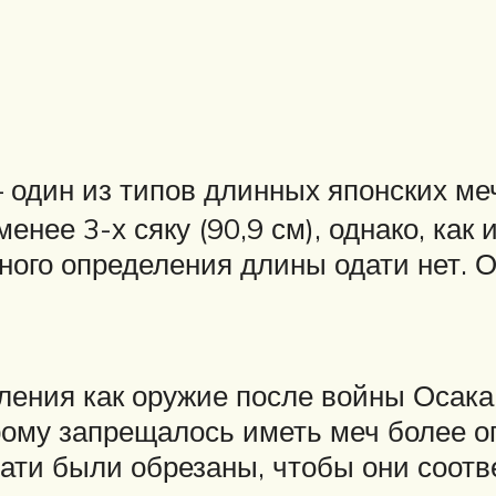
один из типов длинных японских ме
нее 3-х сяку (90,9 см), однако, как 
чного определения длины одати нет. 
ления как оружие после войны Осак
рому запрещалось иметь меч более о
одати были обрезаны, чтобы они соот