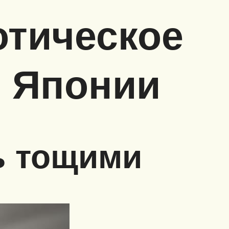
отическое
й Японии
ь тощими