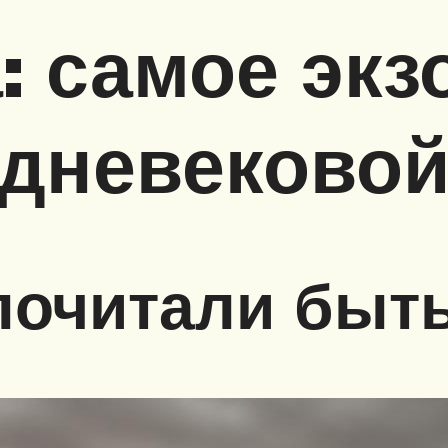
: самое экз
едневеково
почитали быт