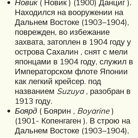
Новик
( Новик ) (1900) Данциг ).
Находился на вооружении на
Дальнем Востоке (1903–1904),
поврежден, во избежание
захвата, затоплен в 1904 году у
острова Сахалин , снят с мели
японцами в 1904 году, служил в
Императорском флоте Японии
как легкий крейсер. под
названием
Suzuya
, разобран в
1913 году.
Боярд
( Боярин ,
Boyarine
)
(1901- Копенгаген ). В строю на
Дальнем Востоке (1903–1904),