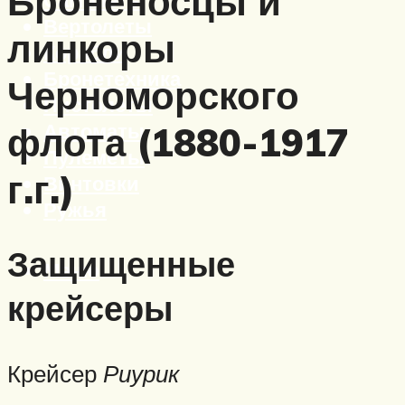
Броненосцы и
Вертолеты
линкоры
Корабли
Бронетехника
Черноморского
Пистолеты
Автоматы
флота (1880-1917
Пулеметы
г.г.)
Винтовки
Ружья
Защищенные
Меню
крейсеры
Крейсер
Риурик