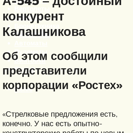
А-545 – достойный
Вертолеты
конкурент
Корабли
Бронетехника
Калашникова
Пистолеты
Автоматы
Пулеметы
Об этом сообщили
Винтовки
представители
Ружья
корпорации «Ростех»
Меню
«Стрелковые предложения есть,
конечно. У нас есть опытно-
конструкторские работы по новым