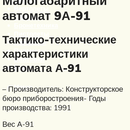
Малогабаритный
Вертолеты
автомат 9А-91
Корабли
Бронетехника
Пистолеты
Тактико-технические
Автоматы
Пулеметы
характеристики
Винтовки
автомата А-91
Ружья
Меню
– Производитель: Конструкторское
бюро приборостроения- Годы
производства: 1991
Вес А-91