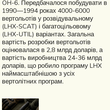
OH-6. Передбачалося побудувати в
1990—1994 роках 4000-6000
вертольотів у розвідувальному
(LHX-SCAT) і багатоцільовому
(LHX-UTIL) варіантах. Загальна
вартість розробки вертольотів
оцінювалася в 2,8 млрд доларів, а
вартість виробництва 24-36 млрд
доларів, що робило програму LHX
наймасштабнішою з усіх
вертолітних програм.