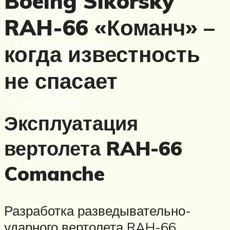
Boeing Sikorsky
Вертолеты
RAH-66 «Команч» –
Корабли
Бронетехника
когда известность
Пистолеты
Автоматы
не спасает
Пулеметы
Винтовки
Эксплуатация
Ружья
вертолета RAH-66
Меню
Comanche
Разработка разведывательно-
ударного вертолета RAH-66