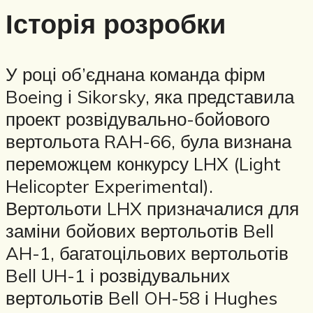
Історія розробки
У році об’єднана команда фірм
Boeing і Sikorsky, яка представила
проект розвідувально-бойового
вертольота RAH-66, була визнана
переможцем конкурсу LHX (Light
Helicopter Experimental).
Вертольоти LHX призначалися для
заміни бойових вертольотів Bell
AH-1, багатоцільових вертольотів
Bell UH-1 і розвідувальних
вертольотів Bell OH-58 і Hughes