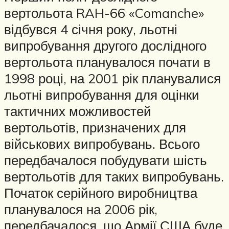
вертольота RAH-66 «Comanche»
відбувся 4 січня року, льотні
випробування другого дослідного
вертольота планувалося почати в
1998 році, на 2001 рік планувалися
льотні випробування для оцінки
тактичних можливостей
вертольотів, призначених для
військових випробувань. Всього
передбачалося побудувати шість
вертольотів для таких випробувань.
Початок серійного виробництва
планувалося на 2006 рік,
передбачалося, що Армії США буде