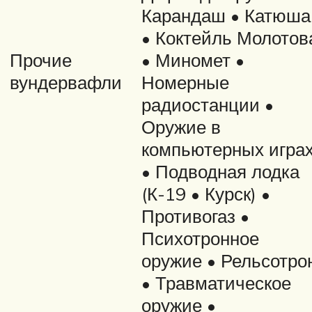
Карандаш • Катюша
• Коктейль Молотов
Прочие
• Миномет •
вундервафли
Номерные
радиостанции •
Оружие в
компьютерных игра
• Подводная лодка
(К-19 • Курск) •
Противогаз •
Психотронное
оружие • Рельсотро
• Травматическое
оружие •