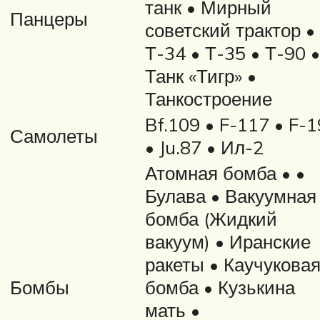
танк • Мирный
Панцеры
советский трактор •
Т-34 • Т-35 • Т-90 •
Танк «Тигр» •
Танкостроение
Bf.109 • F-117 • F-1
Самолеты
• Ju.87 • Ил-2
Атомная бомба • •
Булава • Вакуумная
бомба (Жидкий
вакуум) • Иранские
ракеты • Каучукова
Бомбы
бомба • Кузькина
мать •