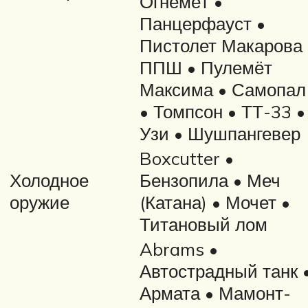
Огнемёт •
Панцерфауст •
Пистолет Макарова 
ППШ • Пулемёт
Максима • Самопал
• Томпсон • ТТ-33 •
Узи • Шушпангевер
Boxcutter •
Холодное
Бензопила • Меч
оружие
(Катана) • Мочет •
Титановый лом
Abrams •
Автострадный танк 
Армата • Мамонт-