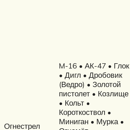
M-16 • АК-47 • Глок
• Дигл • Дробовик
(Ведро) • Золотой
пистолет • Козлище
• Кольт •
Короткоствол •
Миниган • Мурка •
Огнестрел