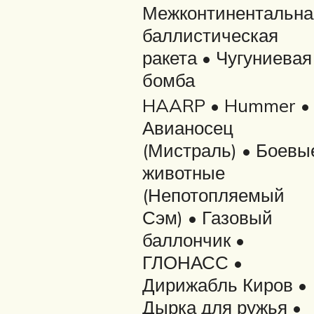
Межконтинентальна
баллистическая
ракета • Чугуниевая
бомба
HAARP • Hummer •
Авианосец
(Мистраль) • Боевы
животные
(Непотопляемый
Сэм) • Газовый
баллончик •
ГЛОНАСС •
Дирижабль Киров •
Дырка для ружья •