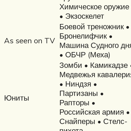
Химическое оружие
• Экзоскелет
Боевой треножник •
Бронелифчик •
As seen on TV
Машина Судного дн
• ОБЧР (Меха)
Зомби • Камикадзе 
Медвежья кавалери
• Ниндзя •
Партизаны •
Юниты
Рапторы •
Российская армия •
Снайперы • Стелс-
пихота