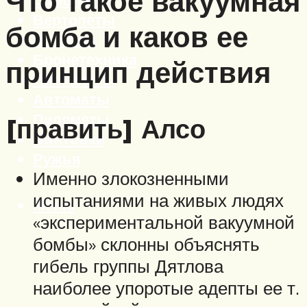
Что такое вакуумная
Вертолеты
бомба и каков ее
Корабли
Бронетехника
принцип действия
Пистолеты
Автоматы
Пулеметы
[править] Алсо
Винтовки
Ружья
Именно злокозненными
испытаниями на живых людях
Меню
«экспериментальной вакуумной
бомбы» склонны объяснять
гибель группы Дятлова
наиболее упоротые адепты ее т.