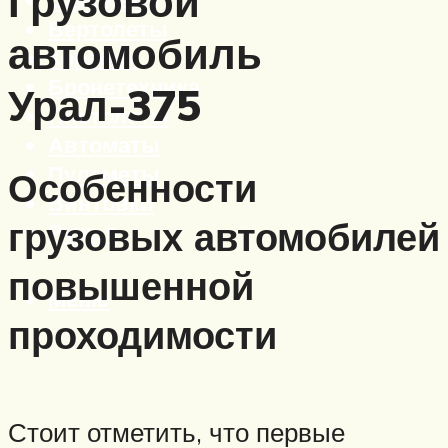
Грузовой
Вертолеты
автомобиль
Корабли
Бронетехника
Урал-375
Пистолеты
Автоматы
Пулеметы
Особенности
Винтовки
грузовых автомобилей
Ружья
повышенной
Меню
проходимости
Стоит отметить, что первые