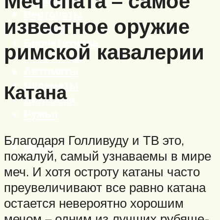
Меч спата – самое
Вертолеты
известное оружие
Корабли
Бронетехника
римской кавалерии
Пистолеты
Автоматы
Пулеметы
Катана
Винтовки
Ружья
Благодаря Голливуду и ТВ это,
Меню
пожалуй, самый узнаваемы в мире
меч. И хотя остроту катаны часто
преувеличивают все равно катана
остается невероятно хорошим
мечом – одним из лучших рубяще-