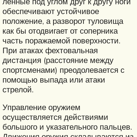
ленные под углом друг к другу ноги
обеспечивают устойчивое
положение, а разворот туловища
как бы отодвигает от соперника
часть поражаемой поверх­ности.
При атаках фехтовальная
дистанция (рас­стояние между
спортсменами) преодолевается с
по­мощью выпада или атаки
стрелой.
Управление оружием
осуществляется действия­ми
большого и указательного пальцев.
Движения оружия складываются из