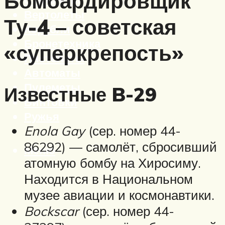
Бомбардировщик
Вертолеты
Ту-4 – советская
Корабли
Бронетехника
«суперкрепость»
Пистолеты
Автоматы
Пулеметы
Известные B-29
Винтовки
Ружья
Enola Gay
(сер. номер 44-
86292) — самолёт, сбросивший
Меню
атомную бомбу на Хиросиму.
Находится в Национальном
музее авиации и космонавтики.
Bockscar
(сер. номер 44-