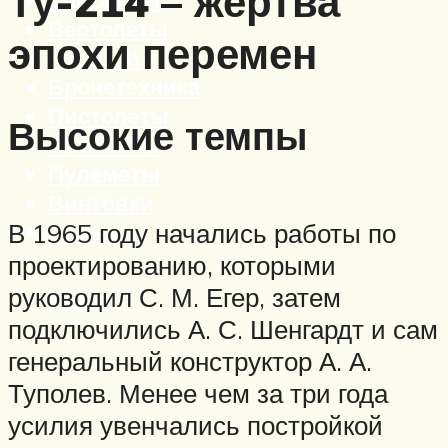
Ту-214 – жертва
Вертолеты
эпохи перемен
Корабли
Бронетехника
Пистолеты
Высокие темпы
Автоматы
Пулеметы
Винтовки
Ружья
В 1965 году начались работы по
проектированию, которыми
руководил С. М. Егер, затем
Меню
подключились А. С. Шенгардт и сам
генеральный конструктор А. А.
Туполев. Менее чем за три года
усилия увенчались постройкой