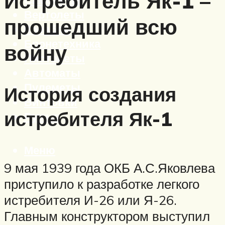
Истребитель Як-1 –
Вертолеты
прошедший всю
Корабли
Бронетехника
войну
Пистолеты
Автоматы
Пулеметы
История создания
Винтовки
истребителя Як-1
Ружья
Меню
9 мая 1939 года ОКБ А.С.Яковлева
приступило к разработке легкого
истребителя И-26 или Я-26.
Главным конструктором выступил