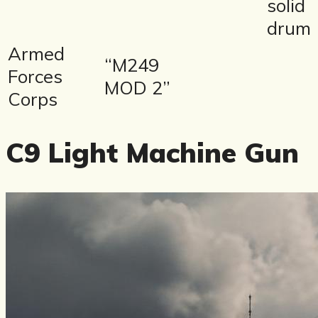
solid
drum
Armed
“M249
Forces
MOD 2”
Corps
C9 Light Machine Gun