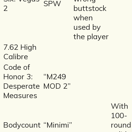
SPW
2
buttstock
when
used by
the player
7.62 High
Calibre
Code of
Honor 3:
“M249
Desperate
MOD 2”
Measures
With
100-
Bodycount
“Minimi”
round