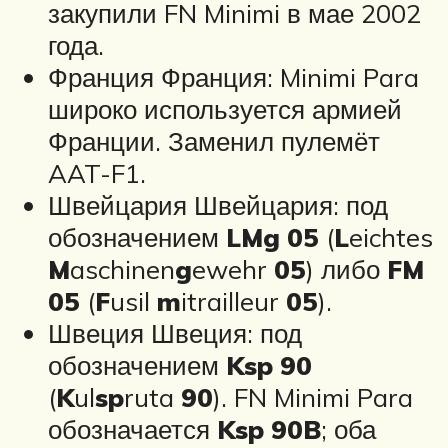
закупили FN Minimi в мае 2002
года.
Франция Франция: Minimi Para
широко используется армией
Франции. Заменил пулемёт
AAT-F1.
Швейцария Швейцария: под
обозначением
LMg 05
(
L
eichtes
M
aschinen
g
ewehr
05
) либо
FM
05
(
F
usil
m
itrailleur
05
).
Швеция Швеция: под
обозначением
Ksp 90
(
K
ul
sp
ruta
90
). FN Minimi Para
обозначается
Ksp 90B
; оба