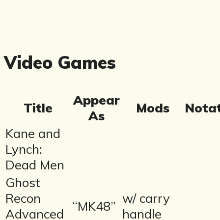
Video Games
Appear
Title
Mods
Nota
As
Kane and
Lynch:
Dead Men
Ghost
Recon
w/ carry
“MK48”
Advanced
handle