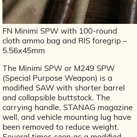
FN Minimi SPW with 100-round
cloth ammo bag and RIS foregrip –
5.56x45mm
The Minimi SPW or M249 SPW
(Special Purpose Weapon) is a
modified SAW with shorter barrel
and collapsible buttstock. The
carrying handle, STANAG magazine
well, and vehicle mounting lug have
been removed to reduce weight.
Several times seen as a modified