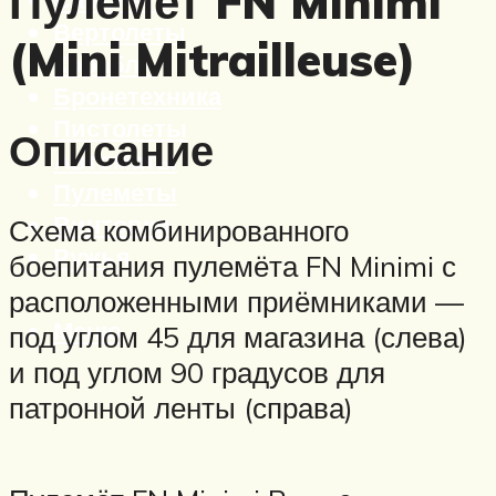
Пулемет FN Minimi
Вертолеты
(Mini Mitrailleuse)
Корабли
Бронетехника
Пистолеты
Описание
Автоматы
Пулеметы
Винтовки
Схема комбинированного
Ружья
боепитания пулемёта FN Minimi с
расположенными приёмниками —
Меню
под углом 45 для магазина (слева)
и под углом 90 градусов для
патронной ленты (справа)