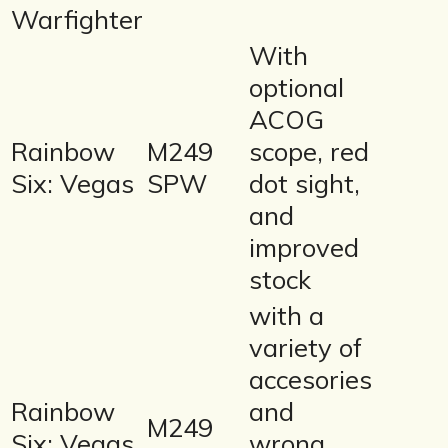
Warfighter
With
optional
ACOG
Rainbow
M249
scope, red
Six: Vegas
SPW
dot sight,
and
improved
stock
with a
variety of
accesories
Rainbow
and
M249
Six: Vegas
wrong