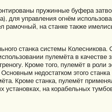
онтированы пружинные буфера затвор
ра), для управления огнём использов
л рамочный, на станке также имелис
льного станка системы Колесникова.
использовании пулемёта в качестве з
треногу. Кроме того, пулемёт в роли 
Основным недостатком этого станка 
та. Кроме станка, пулемёт применял
 установках, на корабельных тумбов