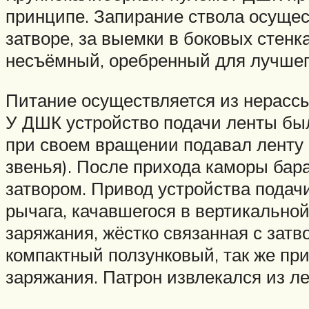
принципе. Запирание ствола осуще
затворе, за выемки в боковых стенк
несъёмный, оребренный для лучшег
Питание осуществляется из нерассы
У ДШК устройство подачи ленты бы
при своем вращении подавал ленту 
звенья). После прихода каморы бар
затвором. Привод устройства подач
рычага, качавшегося в вертикальной
заряжания, жёстко связанная с зат
компактный ползунковый, так же пр
заряжания. Патрон извлекался из л