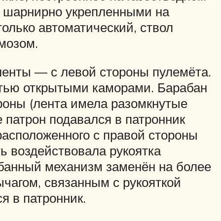
, шарнирно укрепленными на
только автоматический, ствол
мозом.
ленты — с левой стороны пулемёта.
стью открытыми каморами. Барабан
роны (лента имела разомкнутые
 патрон подавался в патронник
расположенного с правой стороны
ть воздействовала рукоятка
абанный механизм заменён на более
чагом, связанным с рукояткой
я в патронник.