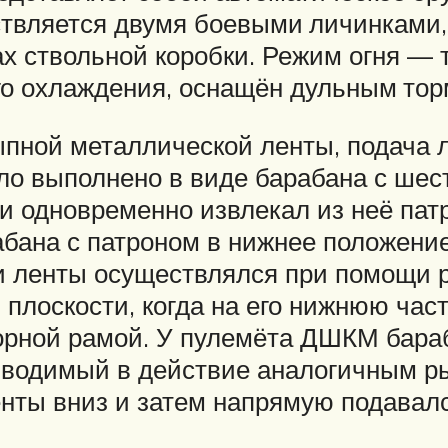
ствляется двумя боевыми личинками
ах ствольной коробки. Режим огня — 
о охлаждения, оснащён дульным тор
пной металлической ленты, подача 
ло выполнено в виде барабана с ше
и одновременно извлекал из неё пат
абана с патроном в нижнее положение
и ленты осуществлялся при помощи 
 плоскости, когда на его нижнюю час
ворной рамой. У пулемёта ДШКМ бар
иводимый в действие аналогичным ры
енты вниз и затем напрямую подавалс