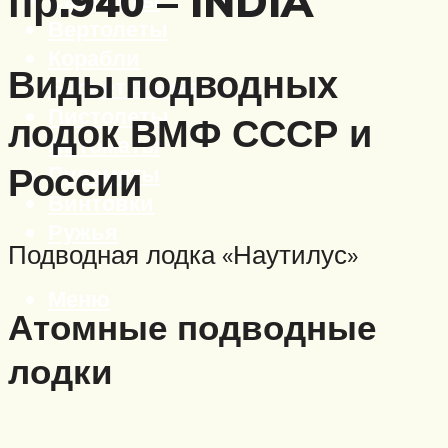
пр.940 – INDIA
Вертолеты
Корабли
Виды подводных
Бронетехника
Пистолеты
лодок ВМФ СССР и
Автоматы
России
Пулеметы
Винтовки
Ружья
Подводная лодка «Наутилус»
Меню
Атомные подводные
лодки