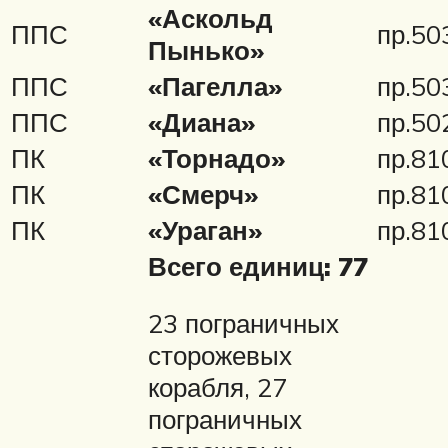
«Аскольд
ППС
пр.50
Пынько»
ППС
«Пагелла»
пр.50
ППС
«Диана»
пр.5
ПК
«Торнадо»
пр.81
ПК
«Смерч»
пр.81
ПК
«Ураган»
пр.81
Всего единиц: 77
23 пограничных
сторожевых
корабля, 27
пограничных