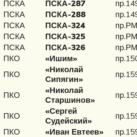
ПСКА
ПСКА-287
пр.14
ПСКА
ПСКА-288
пр.14
ПСКА
ПСКА-324
пр.Р
ПСКА
ПСКА-325
пр.Р
ПСКА
ПСКА-326
пр.Р
ПКО
«Ишим»
пр.15
«Николай
ПКО
пр.15
Сипягин»
«Николай
ПКО
пр.15
Старшинов»
«Сергей
ПКО
пр.15
Судейский»
ПКО
«Иван Евтеев»
пр.15