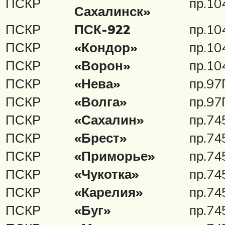
ПСКР
пр.10
Сахалинск»
ПСКР
ПСК-922
пр.10
ПСКР
«Кондор»
пр.10
ПСКР
«Ворон»
пр.10
ПСКР
«Нева»
пр.97
ПСКР
«Волга»
пр.97
ПСКР
«Сахалин»
пр.74
ПСКР
«Брест»
пр.74
ПСКР
«Приморье»
пр.74
ПСКР
«Чукотка»
пр.74
ПСКР
«Карелия»
пр.74
ПСКР
«Буг»
пр.74