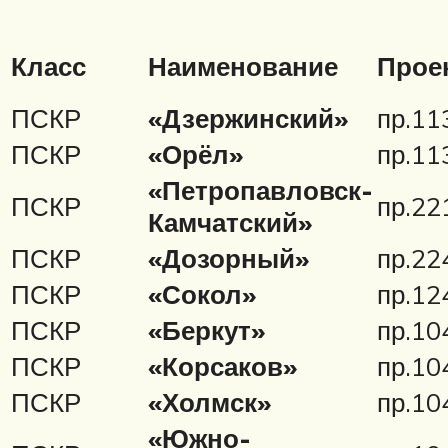
Класс
Наименование
Прое
ПСКР
«Дзержинский»
пр.11
ПСКР
«Орёл»
пр.11
«Петропавловск-
ПСКР
пр.22
Камчатский»
ПСКР
«Дозорный»
пр.22
ПСКР
«Сокол»
пр.12
ПСКР
«Беркут»
пр.10
ПСКР
«Корсаков»
пр.10
ПСКР
«Холмск»
пр.10
«Южно-