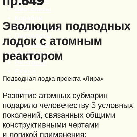
пр.649
Вертолеты
Корабли
Эволюция подводных
Бронетехника
Пистолеты
лодок с атомным
Автоматы
реактором
Пулеметы
Винтовки
Ружья
Подводная лодка проекта «Лира»
Меню
Развитие атомных субмарин
подарило человечеству 5 условных
поколений, связанных общими
конструктивными чертами
и логикой применения: