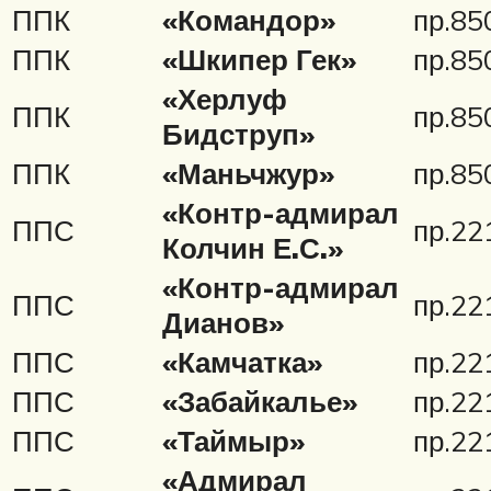
ППК
«Командор»
пр.85
ППК
«Шкипер Гек»
пр.85
«Херлуф
ППК
пр.85
Бидструп»
ППК
«Маньчжур»
пр.85
«Контр-адмирал
ППС
пр.22
Колчин Е.С.»
«Контр-адмирал
ППС
пр.22
Дианов»
ППС
«Камчатка»
пр.22
ППС
«Забайкалье»
пр.22
ППС
«Таймыр»
пр.22
«Адмирал