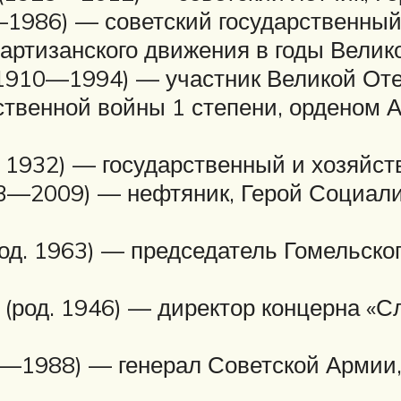
1986) — советский государственный 
партизанского движения в годы Велик
1910—1994) — участник Великой Оте
твенной войны 1 степени, орденом А
. 1932) — государственный и хозяйст
3—2009) — нефтяник, Герой Социалис
д. 1963) — председатель Гомельског
(род. 1946) — директор концерна «С
8—1988) — генерал Советской Армии