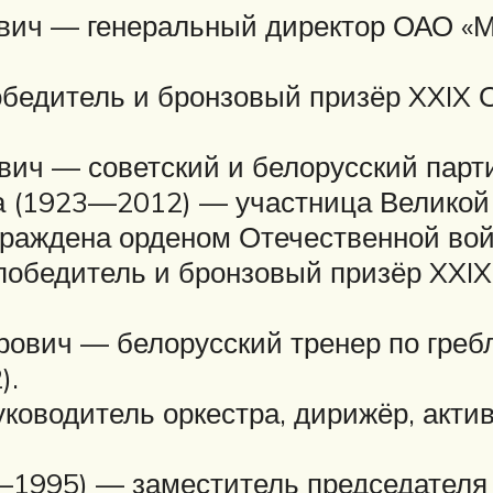
ович — генеральный директор ОАО 
бедитель и бронзовый призёр XXIX О
ич — советский и белорусский парт
а (1923—2012) — участница Великой
граждена орденом Отечественной вой
обедитель и бронзовый призёр XXIX 
вич — белорусский тренер по гребле
).
оводитель оркестра, дирижёр, актив
1995) — заместитель председателя