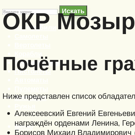
ОКР Мозыр
Искать
Автомобили
Самолеты
Вертолеты
Корабли
Почётные гр
Бронетехника
Пистолеты
Автоматы
Пулеметы
Ниже представлен список обладател
Винтовки
Ружья
Алексеевский Евгений Евгеньеви
награждён орденами Ленина, Гер
Меню
Борисов Михаил Владимирович (