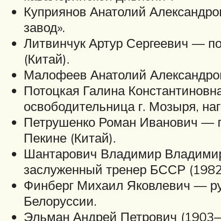
Куприянов Анатолий Александр
завод».
Литвинчук Артур Сергеевич — по
(Китай).
Малофеев Анатолий Александров
Потоцкая Галина Константиновн
освободительница г. Мозыря, на
Петрушенко Роман Иванович — п
Пекине (Китай).
Шантарович Владимир Владимиро
заслуженный тренер БССР (1982
Финберг Михаил Яковлевич — рук
Белоруссии.
Эльман Андрей Петрович (1903—