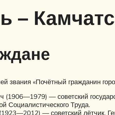
ь – Камчат
аждане
ей звания «Почётный гражданин гор
ч (1906—1979) — советский государ
ой Социалистического Труда.
1923—2012) — советский лётчик, Ге