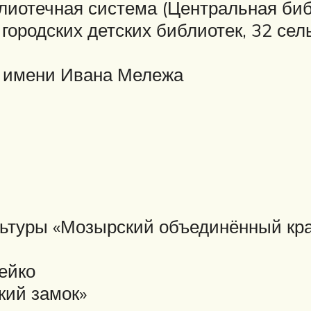
иотечная система (Центральная библ
 городских детских библиотек, 32 сел
р имени Ивана Мележа
льтуры «Мозырский объединённый кра
ейко
кий замок»