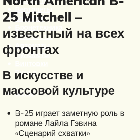
North American B-
Вертолеты
25 Mitchell –
Корабли
Бронетехника
известный на всех
Пистолеты
Автоматы
фронтах
Пулеметы
Винтовки
В искусстве и
Ружья
массовой культуре
Меню
B-25 играет заметную роль в
романе Лайла Гэвина
«Сценарий схватки»