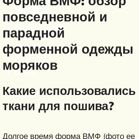
Форма ВМФ: обзор
Вертолеты
повседневной и
Корабли
Бронетехника
парадной
Пистолеты
Автоматы
форменной одежды
Пулеметы
моряков
Винтовки
Ружья
Какие использовались
Меню
ткани для пошива?
Долгое время форма ВМФ (фото ее