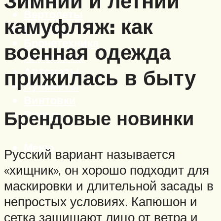
Зимний и летний
Вертолеты
камуфляж: как
Корабли
Бронетехника
военная одежда
Пистолеты
Автоматы
прижилась в быту
Пулеметы
Винтовки
Брендовые новинки
Ружья
Меню
Русский вариант называется
«хищник», он хорошо подходит для
маскировки и длительной засады в
непростых условиях. Капюшон и
сетка защищают лицо от ветра и