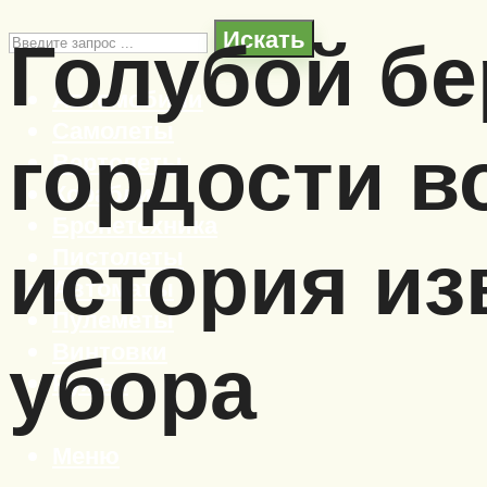
Голубой бе
Искать
Автомобили
Самолеты
гордости в
Вертолеты
Корабли
Бронетехника
история из
Пистолеты
Автоматы
Пулеметы
Винтовки
убора
Ружья
Меню