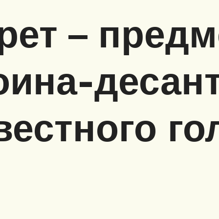
рет – предм
оина-десант
вестного го