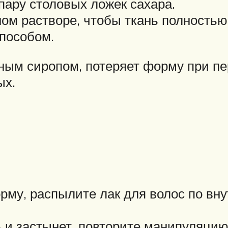
пару столовых ложек сахара.
ном растворе, чтобы ткань полностью
пособом.
ным сиропом, потеряет форму при пер
ых.
му, распылите лак для волос по вну
ь и застынет, повторите манипуляцию