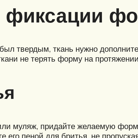
я фиксации ф
н был твердым, ткань нужно дополни
ткани не терять форму на протяжени
ья
 или муляж, придайте желаемую форм
 его пеной для бритья, не пропуска