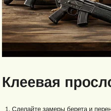
Клеевая просл
Сделайте замеры берета и перен