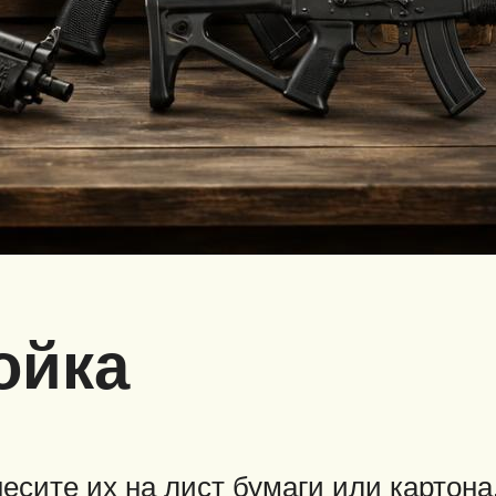
ойка
есите их на лист бумаги или картона