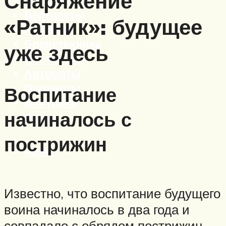
Снаряжение
Вертолеты
«Ратник»: будущее
Корабли
Бронетехника
уже здесь
Пистолеты
Автоматы
Пулеметы
Воспитание
Винтовки
начиналось с
Ружья
пострижин
Меню
Известно, что воспитание будущего
воина начиналось в два года и
совпадало с обрядом пострижин –