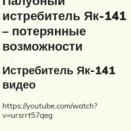
Палубный
Вертолеты
истребитель Як-141
Корабли
Бронетехника
– потерянные
Пистолеты
Автоматы
возможности
Пулеметы
Винтовки
Истребитель Як-141
Ружья
видео
Меню
https://youtube.com/watch?
v=ursrrt57qeg