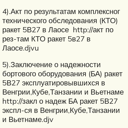
4).Акт по результатам комплексног
технического обследования (КТО)
ракет 5В27 в Лаосе http://акт по
рез-там КТО ракет 5в27 в
Лаосе.djvu
5).Заключение о надежности
бортового оборудования (БА) ракет
5В27 эксплуатировывшихся в
Венгрии,Кубе,Танзании и Вьетнаме
http://закл о надеж БА ракет 5В27
экспл-ся в Венгрии,Кубе,Танзании
и Вьетнаме.djv