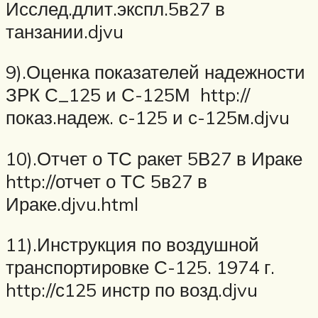
Исслед.длит.экспл.5в27 в
танзании.djvu
9).Оценка показателей надежности
ЗРК С_125 и С-125М http://
показ.надеж. с-125 и с-125м.djvu
10).Отчет о ТС ракет 5В27 в Ираке
http://отчет о ТС 5в27 в
Ираке.djvu.html
11).Инструкция по воздушной
транспортировке С-125. 1974 г.
http://с125 инстр по возд.djvu