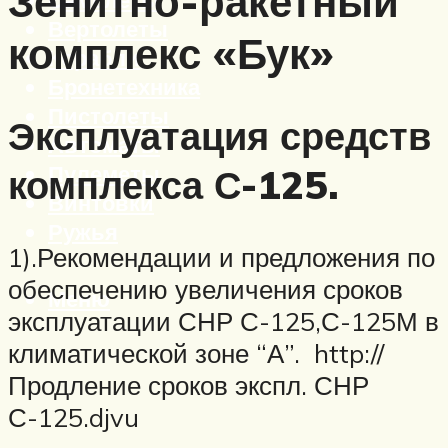
Зенитно-ракетный
Вертолеты
комплекс «Бук»
Корабли
Бронетехника
Пистолеты
Эксплуатация средств
Автоматы
Пулеметы
комплекса С-125.
Винтовки
Ружья
1).Рекомендации и предложения по
обеспечению увеличения сроков
Меню
эксплуатации СНР С-125,С-125М в
климатической зоне “А”. http://
Продление сроков экспл. СНР
С-125.djvu