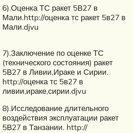
6).Оценка ТС ракет 5В27 в
Мали.http://оценка тс ракет 5в27 в
Мали.djvu
7).Заключение по оценке ТС
(технического состояния) ракет
5В27 в Ливии,Ираке и Сирии.
http://оценка тс 5в27 в
ливии,ираке,сирии.djvu
8).Исследование длительного
воздействия эксплуатации ракет
5В27 в Танзании. http://