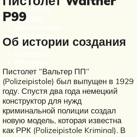
Пистолет Walther
Вертолеты
P99
Корабли
Бронетехника
Пистолеты
Об истории создания
Автоматы
Пулеметы
Винтовки
Ружья
Пистолет “Вальтер ПП”
(Polizeipistole) был выпущен в 1929
году. Спустя два года немецкий
Меню
конструктор для нужд
криминальной полиции создал
новую модель, которая известна
как РРК (Polizeipistole Kriminal). В