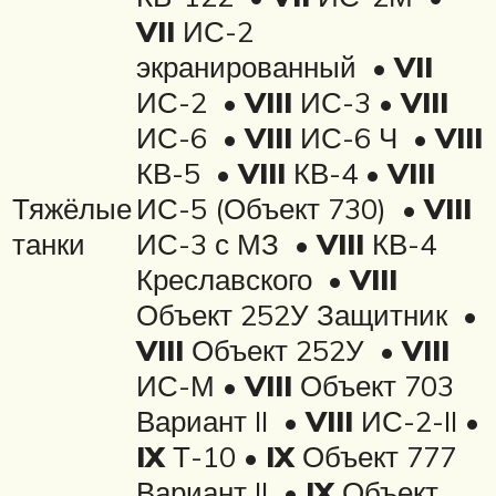
VII
ИС-2
экранированный •
VII
ИС-2 •
VIII
ИС-3 •
VIII
ИС-6 •
VIII
ИС-6 Ч •
VIII
КВ-5 •
VIII
КВ-4 •
VIII
Тяжёлые
ИС-5 (Объект 730) •
VIII
танки
ИС-3 с МЗ •
VIII
КВ-4
Креславского •
VIII
Объект 252У Защитник •
VIII
Объект 252У •
VIII
ИС-М •
VIII
Объект 703
Вариант II •
VIII
ИС-2-II •
IX
Т-10 •
IX
Объект 777
Вариант II •
IX
Объект