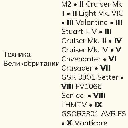
M2 •
II
Cruiser Mk.
II •
II
Light Mk. VIC
•
III
Valentine •
III
Stuart I-IV •
III
Cruiser Mk. III •
IV
Cruiser Mk. IV •
V
Техника
Covenanter •
VI
Великобритании
Crusader •
VII
GSR 3301 Setter •
VIII
FV1066
Senlac •
VIII
LHMTV •
IX
GSOR3301 AVR FS
•
X
Manticore