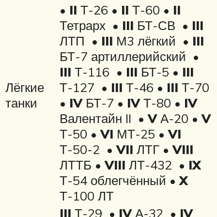
•
II
Т-26 •
II
Т-60 •
II
Тетрарх •
III
БТ-СВ •
III
ЛТП •
III
М3 лёгкий •
III
БТ-7 артиллерийский •
III
Т-116 •
III
БТ-5 •
III
Лёгкие
Т-127 •
III
Т-46 •
III
Т-70
танки
•
IV
БТ-7 •
IV
Т-80 •
IV
Валентайн II •
V
А-20 •
V
Т-50 •
VI
МТ-25 •
VI
Т-50-2 •
VII
ЛТГ •
VIII
ЛТТБ •
VIII
ЛТ-432 •
IX
Т-54 облегчённый •
X
Т-100 ЛТ
III
Т-29 •
IV
А-32 •
IV