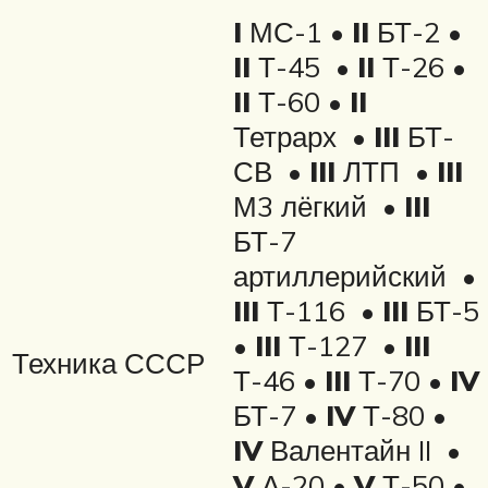
I
МС-1 •
II
БТ-2 •
II
Т-45 •
II
Т-26 •
II
Т-60 •
II
Тетрарх •
III
БТ-
СВ •
III
ЛТП •
III
М3 лёгкий •
III
БТ-7
артиллерийский •
III
Т-116 •
III
БТ-5
•
III
Т-127 •
III
Техника СССР
Т-46 •
III
Т-70 •
IV
БТ-7 •
IV
Т-80 •
IV
Валентайн II •
V
А-20 •
V
Т-50 •