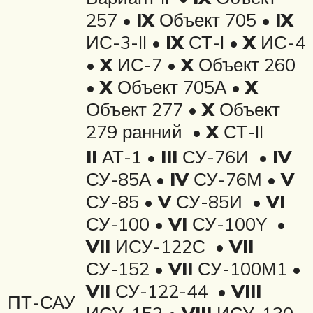
257 •
IX
Объект 705 •
IX
ИС-3-II •
IX
СТ-I •
X
ИС-4
•
X
ИС-7 •
X
Объект 260
•
X
Объект 705А •
X
Объект 277 •
X
Объект
279 ранний •
X
СТ-II
II
АТ-1 •
III
СУ-76И •
IV
СУ-85А •
IV
СУ-76М •
V
СУ-85 •
V
СУ-85И •
VI
СУ-100 •
VI
СУ-100Y •
VII
ИСУ-122С •
VII
СУ-152 •
VII
СУ-100М1 •
VII
СУ-122-44 •
VIII
ПТ-САУ