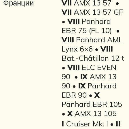
Франции
VII
AMX 13 57 •
VII
AMX 13 57 GF
•
VIII
Panhard
EBR 75 (FL 10) •
VIII
Panhard AML
Lynx 6×6 •
VIII
Bat.-Châtillon 12 t
•
VIII
ELC EVEN
90 •
IX
AMX 13
90 •
IX
Panhard
EBR 90 •
X
Panhard EBR 105
•
X
AMX 13 105
I
Cruiser Mk. I •
II