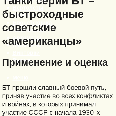
Танки серии БТ –
Вертолеты
быстроходные
Корабли
Бронетехника
советские
Пистолеты
Автоматы
«американцы»
Пулеметы
Винтовки
Применение и оценка
Ружья
Меню
БТ прошли славный боевой путь,
приняв участие во всех конфликтах
и войнах, в которых принимал
участие СССР с начала 1930-х