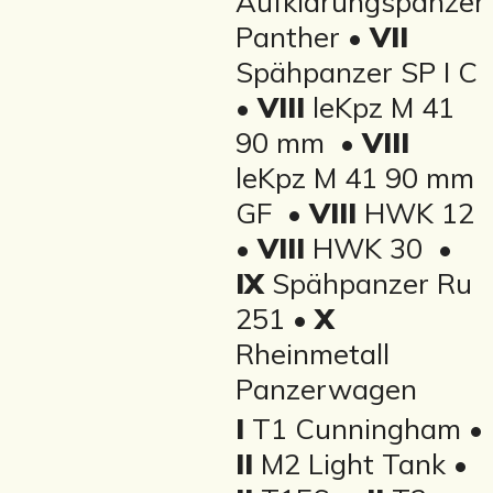
Aufklärungspanzer
Panther •
VII
Spähpanzer SP I C
•
VIII
leKpz M 41
90 mm •
VIII
leKpz M 41 90 mm
GF •
VIII
HWK 12
•
VIII
HWK 30 •
IX
Spähpanzer Ru
251 •
X
Rheinmetall
Panzerwagen
I
T1 Cunningham •
II
M2 Light Tank •