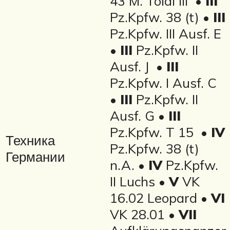
43 M. Toldi III •
III
Pz.Kpfw. 38 (t) •
III
Pz.Kpfw. III Ausf. E
•
III
Pz.Kpfw. II
Ausf. J •
III
Pz.Kpfw. I Ausf. C
•
III
Pz.Kpfw. II
Ausf. G •
III
Pz.Kpfw. T 15 •
IV
Техника
Pz.Kpfw. 38 (t)
Германии
n.A. •
IV
Pz.Kpfw.
II Luchs •
V
VK
16.02 Leopard •
VI
VK 28.01 •
VII