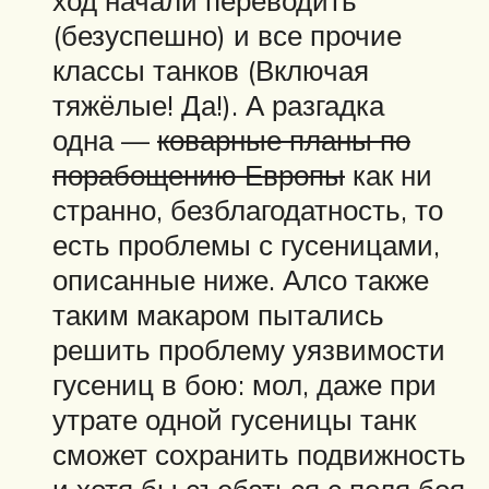
ход начали переводить
(безуспешно) и все прочие
классы танков (Включая
тяжёлые! Да!). А разгадка
одна —
коварные планы по
порабощению Европы
как ни
странно, безблагодатность, то
есть проблемы с гусеницами,
описанные ниже. Алсо также
таким макаром пытались
решить проблему уязвимости
гусениц в бою: мол, даже при
утрате одной гусеницы танк
сможет сохранить подвижность