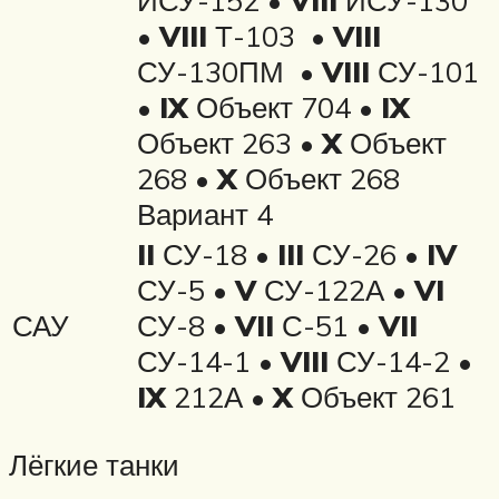
ИСУ-152 •
VIII
ИСУ-130
•
VIII
Т-103 •
VIII
СУ-130ПМ •
VIII
СУ-101
•
IX
Объект 704 •
IX
Объект 263 •
X
Объект
268 •
X
Объект 268
Вариант 4
II
СУ-18 •
III
СУ-26 •
IV
СУ-5 •
V
СУ-122А •
VI
САУ
СУ-8 •
VII
С-51 •
VII
СУ-14-1 •
VIII
СУ-14-2 •
IX
212А •
X
Объект 261
Лёгкие танки