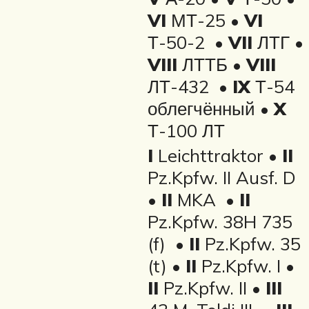
VI
МТ-25 •
VI
Т-50-2 •
VII
ЛТГ •
VIII
ЛТТБ •
VIII
ЛТ-432 •
IX
Т-54
облегчённый •
X
Т-100 ЛТ
I
Leichttraktor •
II
Pz.Kpfw. II Ausf. D
•
II
MKA •
II
Pz.Kpfw. 38H 735
(f) •
II
Pz.Kpfw. 35
(t) •
II
Pz.Kpfw. I •
II
Pz.Kpfw. II •
III