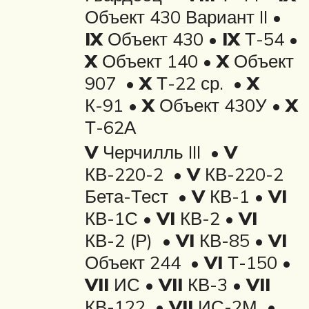
Объект 430 Вариант II •
IX
Объект 430 •
IX
Т-54 •
X
Объект 140 •
X
Объект
907 •
X
Т-22 ср. •
X
К-91 •
X
Объект 430У •
X
Т-62А
V
Черчилль III •
V
КВ-220-2 •
V
КВ-220-2
Бета-Тест •
V
КВ-1 •
VI
КВ-1С •
VI
КВ-2 •
VI
КВ-2 (Р) •
VI
КВ-85 •
VI
Объект 244 •
VI
Т-150 •
VII
ИС •
VII
КВ-3 •
VII
КВ-122 •
VII
ИС-2М •