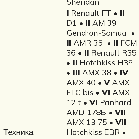
Sheridan
I
Renault FT •
II
D1 •
II
AM 39
Gendron-Somua •
II
AMR 35 •
II
FCM
36 •
II
Renault R35
•
II
Hotchkiss H35
•
III
AMX 38 •
IV
AMX 40 •
V
AMX
ELC bis •
VI
AMX
12 t •
VI
Panhard
AMD 178B •
VII
AMX 13 75 •
VII
Техника
Hotchkiss EBR •