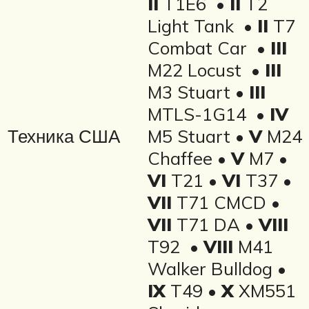
II
T1E6 •
II
T2
Light Tank •
II
T7
Combat Car •
III
M22 Locust •
III
M3 Stuart •
III
MTLS-1G14 •
IV
Техника США
M5 Stuart •
V
M24
Chaffee •
V
M7 •
VI
T21 •
VI
T37 •
VII
T71 CMCD •
VII
T71 DA •
VIII
T92 •
VIII
M41
Walker Bulldog •
IX
T49 •
X
XM551