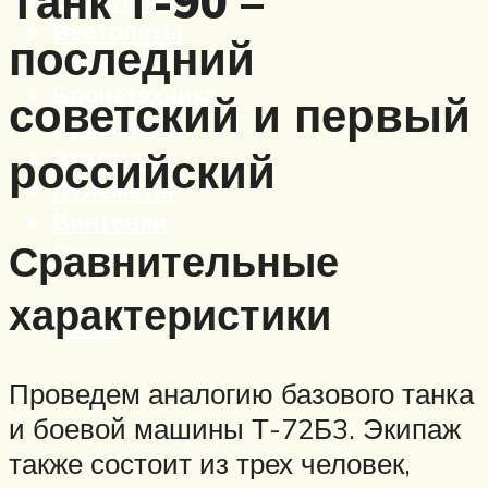
Танк Т-90 –
Вертолеты
последний
Корабли
Бронетехника
советский и первый
Пистолеты
Автоматы
российский
Пулеметы
Винтовки
Сравнительные
Ружья
характеристики
Меню
Проведем аналогию базового танка
и боевой машины Т-72Б3. Экипаж
также состоит из трех человек,