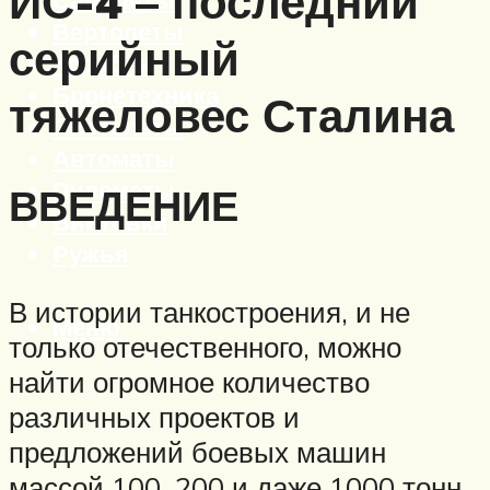
ИС-4 – последний
Вертолеты
серийный
Корабли
Бронетехника
тяжеловес Сталина
Пистолеты
Автоматы
Пулеметы
ВВЕДЕНИЕ
Винтовки
Ружья
В истории танкостроения, и не
Меню
только отечественного, можно
найти огромное количество
различных проектов и
предложений боевых машин
массой 100, 200 и даже 1000 тонн.