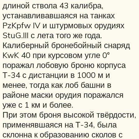
длиной ствола 43 калибра,
устанавливавшаяся на танках
PzKpfw IV и штурмовых орудиях
StuG.III с лета того же года.
Калиберный бронебойный снаряд
KwK 40 при курсовом угле 0°
поражал лобовую броню корпуса
Т-34 с дистанции в 1000 м и
менее, тогда как лоб башни в
районе маски орудия поражался
уже с 1 км и более.
При этом броня высокой твёрдости,
применявшаяся на Т-34, была
склонна к образованию сколов с