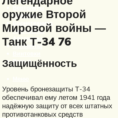
Легендарное
Вертолеты
оружие Второй
Корабли
Бронетехника
Мировой войны —
Пистолеты
Автоматы
Танк Т-34 76
Пулеметы
Винтовки
Защищённость
Ружья
Меню
Уровень бронезащиты Т-34
обеспечивал ему летом 1941 года
надёжную защиту от всех штатных
противотанковых средств