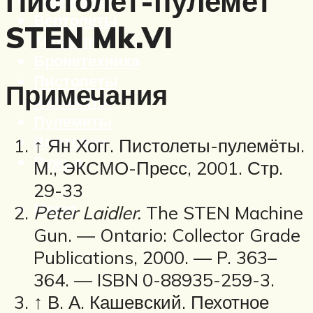
Пистолет-пулемет
Вертолеты
STEN Mk.VI
Корабли
Бронетехника
Пистолеты
Примечания
Автоматы
Пулеметы
Винтовки
↑ Ян Хогг. Пистолеты-пулемёты.
Ружья
М., ЭКСМО-Пресс, 2001. Стр.
29-33
Меню
Peter Laidler.
The STEN Machine
Gun. — Ontario: Collector Grade
Publications, 2000. — P. 363–
364. — ISBN 0-88935-259-3.
↑ В. А. Кашевский. Пехотное