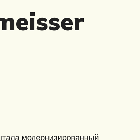
meisser
пытала модернизированный