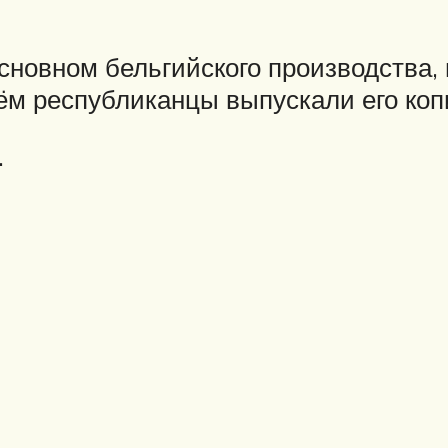
основном бельгийского производства,
чём республиканцы выпускали его ко
.