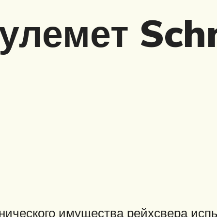
улемет Sch
ехнического имущества рейхсвера ис