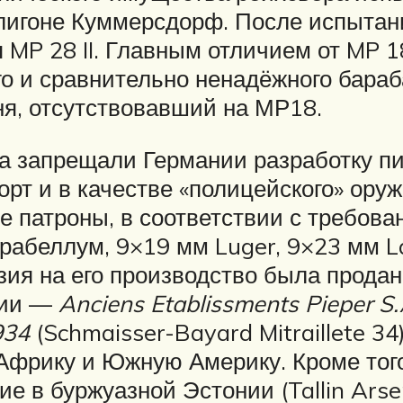
лигоне Куммерсдорф. После испытан
я MP 28 II. Главным отличием от MP 
о и сравнительно ненадёжного бараб
ня, отсутствовавший на МР18.
ра запрещали Германии разработку п
рт и в качестве «полицейского» оруж
е патроны, в соответствии с требов
арабеллум, 9×19 мм Luger, 9×23 мм L
зия на его производство была продан
ции —
Anciens Etablissments Pieper S.
934
(Schmaisser-Bayard Mitraillete 3
фрику и Южную Америку. Кроме того,
 в буржуазной Эстонии (Tallin Arsen