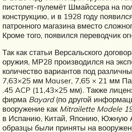
пистолет-пулемёт Шмайссера на по
конструкцию, и в 1928 году появилс
патронного магазина вместо сложног
Кроме того, появился переводчик ог
Так как статьи Версальского догово
оружия, МР28 производился на экспо
количество вариантов под различны
7,63×25 мм Mauser, 7,65 × 21 мм П
.45 ACP (11,43×25 мм). Также лицен
фирма
Bayard
(по другой информа
вооружение как
Mitrailette Modele 1
в Испанию, Китай, Японию, Южную А
образцы были приняты на вооружение