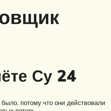
ровщик
ёте Су 24
было, потому что они действовали
евых потерь.