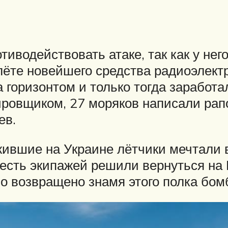
тиводействовать атаке, так как у нег
лёте новейшего средства радиоэлект
а горизонтом и только тогда заработ
овщиком, 27 моряков написали рапо
ев.
жившие на Украине лётчики мечтали в
шесть экипажей решили вернуться на 
о возвращено знамя этого полка бо