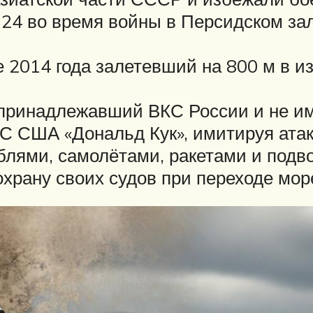
 во время войны в Персидском зали
14 года залетевший на 800 м в изр
ринадлежавший ВКС России и не им
 США «Дональд Кук», имитируя атаку
блями, самолётами, ракетами и под
охрану своих судов при переходе мор