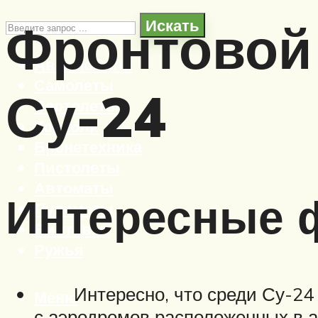
Фронтовой
Искать
Автомобили
Самолеты
Су-24
Вертолеты
Корабли
Бронетехника
Пистолеты
Автоматы
Интересные ф
Пулеметы
Винтовки
Ружья
Интересно, что среди Су-24 во
Меню
с аэродромов расположенных в а