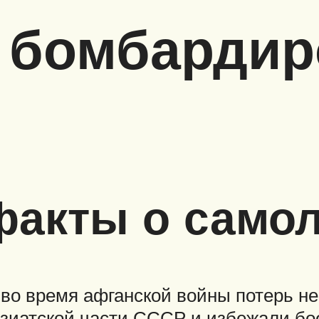
 бомбарди
акты о самол
 время афганской войны потерь не 
зиатской части СССР и избежали бо