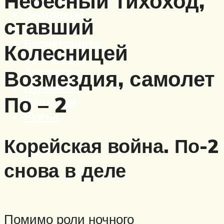
Небесный тихоход,
Вертолеты
ставший
Корабли
Бронетехника
Колесницей
Пистолеты
Автоматы
Возмездия, самолет
Пулеметы
По – 2
Винтовки
Ружья
Корейская война. По-2
Меню
снова в деле
Помимо роли ночного