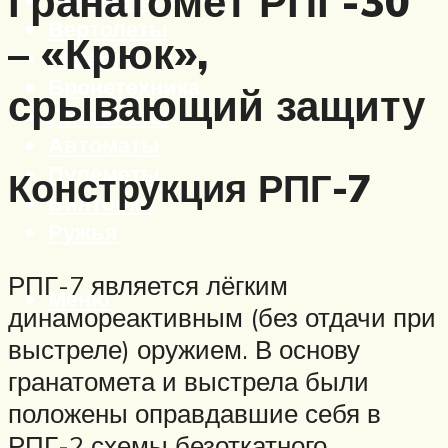
Гранатомёт РПГ-30
Вертолеты
– «Крюк»,
Корабли
Бронетехника
срывающий защиту
Пистолеты
Автоматы
Пулеметы
Конструкция РПГ-7
Винтовки
Ружья
РПГ-7 является лёгким
Меню
динамореактивным (без отдачи при
выстреле) оружием. В основу
гранатомета и выстрела были
положены оправдавшие себя в
РПГ-2 схемы безоткатного