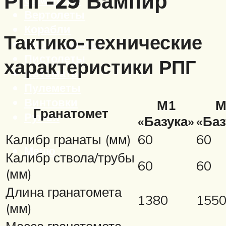
РПГ-29 Вампир
Вертолеты
Корабли
Тактико-технические
Бронетехника
Пистолеты
характеристики РПГ
Автоматы
Пулеметы
Винтовки
М1
М
Гранатомет
Ружья
«Базука»
«Баз
Калибр гранаты (мм)
60
60
Меню
Калибр ствола/трубы
60
60
(мм)
Длина гранатомета
1380
155
(мм)
Масса гранатомета