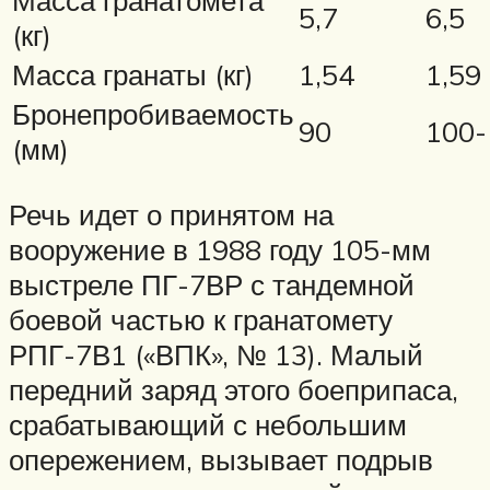
5,7
6,5
(кг)
Масса гранаты (кг)
1,54
1,59
Бронепробиваемость
90
100-
(мм)
Речь идет о принятом на
вооружение в 1988 году 105-мм
выстреле ПГ-7ВР с тандемной
боевой частью к гранатомету
РПГ-7В1 («ВПК», № 13). Малый
передний заряд этого боеприпаса,
срабатывающий с небольшим
опережением, вызывает подрыв